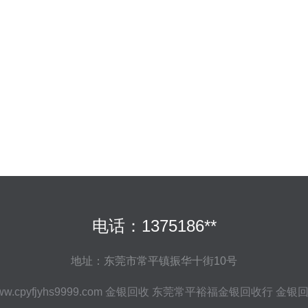
电话：1375186**
地址：东莞市常平镇振华十街10号
w.cpyfjyhs9999.com
金银回收
东莞常平裕福金银回收行
金银