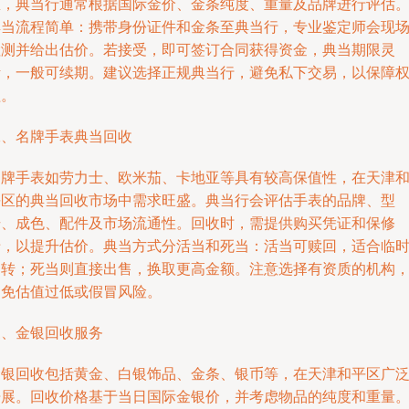
区，典当行通常根据国际金价、金条纯度、重量及品牌进行评估
典当流程简单：携带身份证件和金条至典当行，专业鉴定师会现
检测并给出估价。若接受，即可签订合同获得资金，典当期限灵
活，一般可续期。建议选择正规典当行，避免私下交易，以保障
益。
二、名牌手表典当回收
名牌手表如劳力士、欧米茄、卡地亚等具有较高保值性，在天津
平区的典当回收市场中需求旺盛。典当行会评估手表的品牌、型
号、成色、配件及市场流通性。回收时，需提供购买凭证和保修
卡，以提升估价。典当方式分活当和死当：活当可赎回，适合临
周转；死当则直接出售，换取更高金额。注意选择有资质的机构
避免估值过低或假冒风险。
三、金银回收服务
金银回收包括黄金、白银饰品、金条、银币等，在天津和平区广
开展。回收价格基于当日国际金银价，并考虑物品的纯度和重量