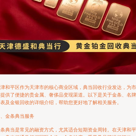
天津和平区作为天津市的核心商业区域，典当回收行业发达，为
民提供了便捷的贵金属、奢侈品变现渠道。以下是关于金条、名
手表及金银回收的详细介绍，帮助您更好地了解相关服务。
一、金条典当服务
金条典当是常见的融资方式，尤其适合短期资金周转。在天津和