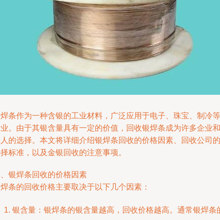
银焊条作为一种含银的工业材料，广泛应用于电子、珠宝、制冷
行业。由于其银含量具有一定的价值，回收银焊条成为许多企业
个人的选择。本文将详细介绍银焊条回收的价格因素、回收公司
选择标准，以及金银回收的注意事项。
一、银焊条回收的价格因素
银焊条的回收价格主要取决于以下几个因素：
银含量：银焊条的银含量越高，回收价格越高。通常银焊条