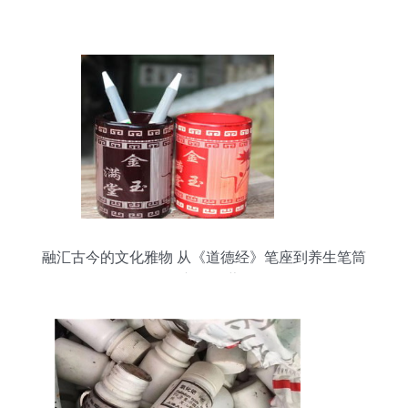
融汇古今的文化雅物 从《道德经》笔座到养生笔筒
的新颖收藏