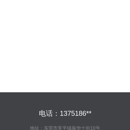
电话：1375186**
地址：东莞市常平镇振华十街10号