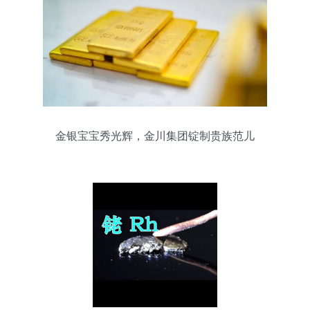
金银宝宝秀光辉，金川集团锭制贵族范儿
金银回收的艺术与价值